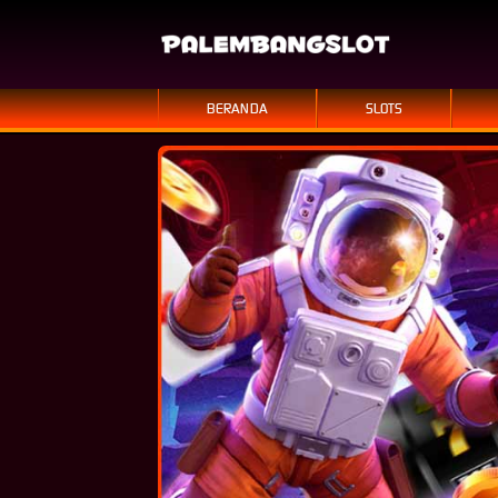
BERANDA
SLOTS