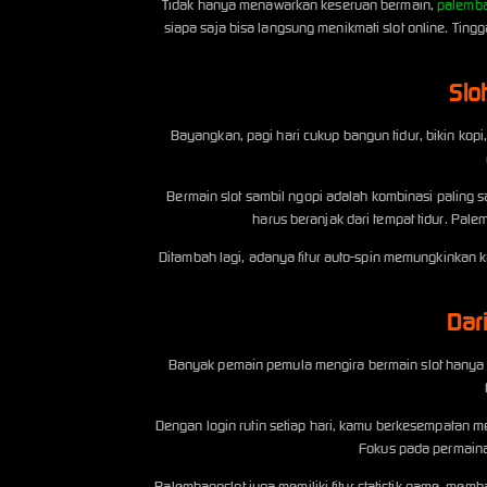
Tidak hanya menawarkan keseruan bermain,
palemba
siapa saja bisa langsung menikmati slot online. Ting
Slo
Bayangkan, pagi hari cukup bangun tidur, bikin kopi
Bermain slot sambil ngopi adalah kombinasi paling s
harus beranjak dari tempat tidur. Pal
Ditambah lagi, adanya fitur auto-spin memungkinkan ka
Dar
Banyak pemain pemula mengira bermain slot hanya s
Dengan login rutin setiap hari, kamu berkesempatan m
Fokus pada permainan
Palembangslot juga memiliki fitur statistik game, me