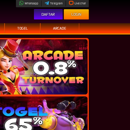
Whatsapp
Telegram
Livechat
DAFTAR
LOGIN
TOGEL
ARCADE