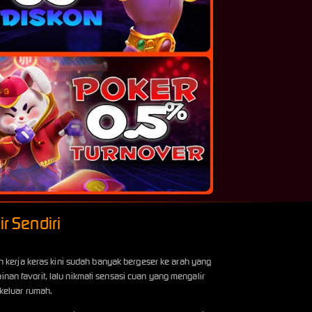
r Sendiri
an kerja keras kini sudah banyak bergeser ke arah yang
inan favorit, lalu nikmati sensasi cuan yang mengalir
keluar rumah.