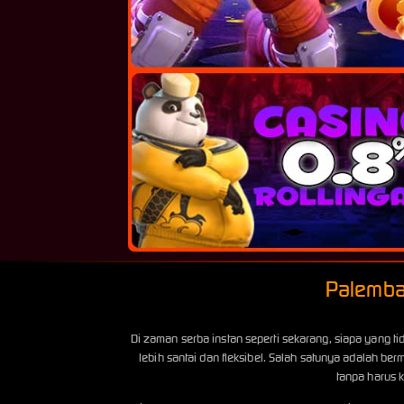
Palemban
Di zaman serba instan seperti sekarang, siapa yang ti
lebih santai dan fleksibel. Salah satunya adalah berm
tanpa harus 