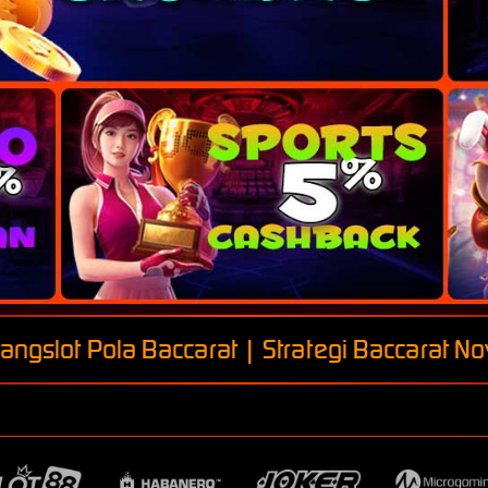
ngslot Pola Baccarat | Strategi Baccarat N