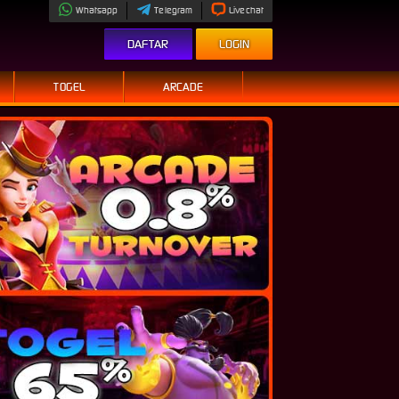
Whatsapp
Telegram
Livechat
DAFTAR
LOGIN
TOGEL
ARCADE