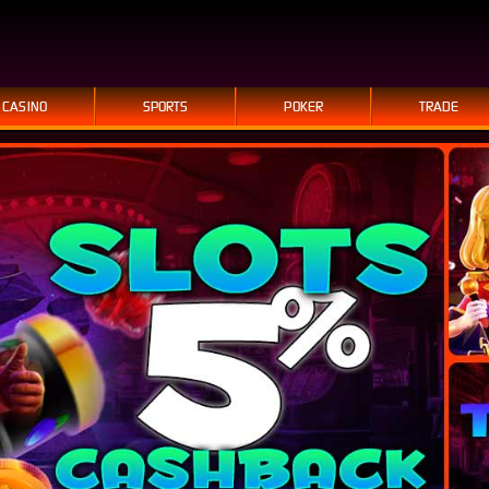
CASINO
SPORTS
POKER
TRADE