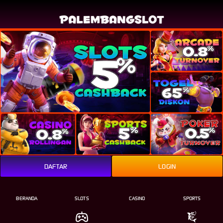
Sign In
Sign Up
DAFTAR
LOGIN
BERANDA
SLOTS
CASINO
SPORTS