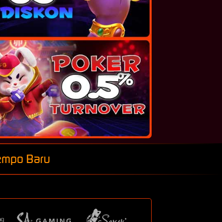
Tempo Baru