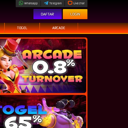
Whatsapp
Telegram
Livechat
DAFTAR
LOGIN
TOGEL
ARCADE