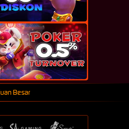
Cuan Besar