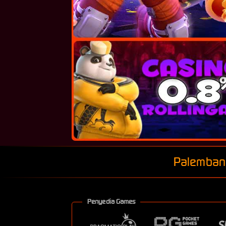
Palembang
Penyedia Games